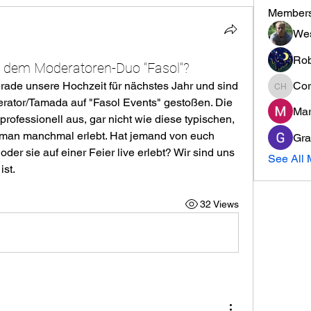
Member
Wes
Rob
t dem Moderatoren-Duo "Fasol"?
ade unsere Hochzeit für nächstes Jahr und sind 
Cor
Cormac
ator/Tamada auf "Fasol Events" gestoßen. Die 
Mar
ofessionell aus, gar nicht wie diese typischen, 
 man manchmal erlebt. Hat jemand von euch 
Gra
der sie auf einer Feier live erlebt? Wir sind uns 
See All 
ist.
32 Views