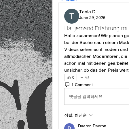
Тania D
June 29, 2026
Hat jemand Erfahrung mi
Hallo zusammen! Wir planen ger
bei der Suche nach einem Moder
Videos sehen echt modern und pr
altmodischen Moderatoren, die
schon mal mit denen gearbeitet o
unsicher, ob das den Preis wert 
0
1 Comment
댓글을 입력하세요.
정렬:
최신순
Daeron Daeron