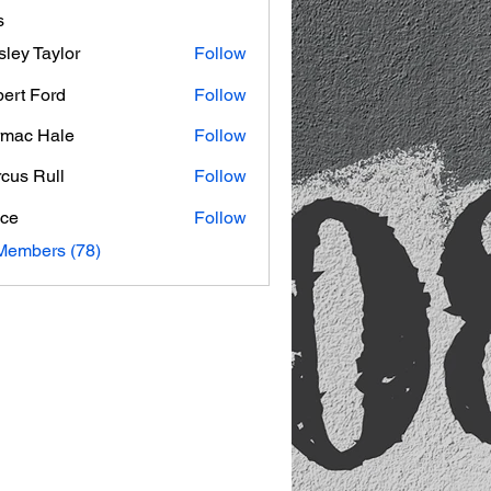
s
ley Taylor
Follow
ert Ford
Follow
mac Hale
Follow
 Hale
cus Rull
Follow
ce
Follow
Members (78)